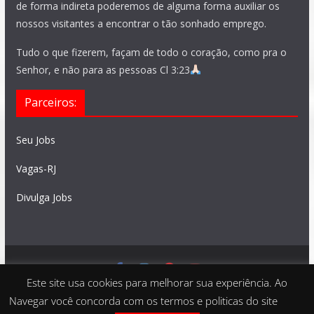
de forma indireta poderemos de alguma forma auxiliar os
nossos visitantes a encontrar o tão sonhado emprego.
Tudo o que fizerem, façam de todo o coração, como pra o
Senhor, e não para as pessoas Cl 3:23
Parceiros:
Seu Jobs
Vagas-RJ
Divulga Jobs
Este site usa cookies para melhorar sua experiência. Ao
Feito com
São Paulo Vagas
. Copyright © 2026 todos os
Navegar você concorda com os termos e politicas do site
direitos reservados