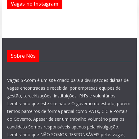
Vagas no Instagram
b
s
g
a
u
e
o
a
r
g
b
d
o
p
a
r
e
i
k
p
m
a
n
m
Sobre Nós
Vagas-SP.com é um site criado para a divulgações diárias de
vagas encontradas e recebida, por empresas equipes de
gestão, terceirizações, instituições, RH's e voluntários.
Lembrando que este site não é O governo do estado, porém
temos parceiros de forma parcial como PATs, CIC e Portais
do Governo. Apesar de ser um trabalho voluntário para os
candidato Somos responsáveis apenas pela divulgação.
Lembrando que NÃO SOMOS RESPONSÁVEIS pelas vagas,