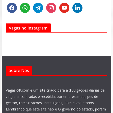
f
w
t
i
y
l
a
h
e
n
o
i
c
a
l
s
u
n
e
t
e
t
t
k
Vagas no Instagram
b
s
g
a
u
e
o
a
r
g
b
d
o
p
a
r
e
i
k
p
m
a
n
m
Sobre Nós
Vagas-SP.com é um site criado para a divulgações diárias de
vagas encontradas e recebida, por empresas equipes de
gestão, terceirizações, instituições, RH's e voluntários.
Lembrando que este site não é O governo do estado, porém