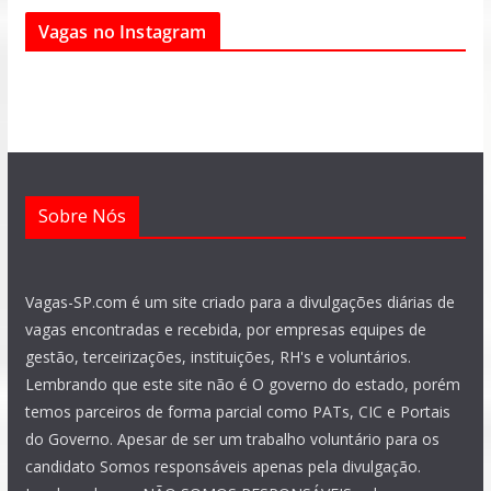
e
t
e
t
t
k
Vagas no Instagram
b
s
g
a
u
e
o
a
r
g
b
d
o
p
a
r
e
i
k
p
m
a
n
m
Sobre Nós
Vagas-SP.com é um site criado para a divulgações diárias de
vagas encontradas e recebida, por empresas equipes de
gestão, terceirizações, instituições, RH's e voluntários.
Lembrando que este site não é O governo do estado, porém
temos parceiros de forma parcial como PATs, CIC e Portais
do Governo. Apesar de ser um trabalho voluntário para os
candidato Somos responsáveis apenas pela divulgação.