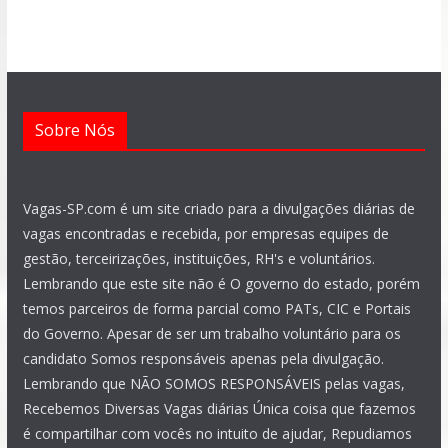
o
p
a
r
e
i
k
p
m
a
n
m
Sobre Nós
Vagas-SP.com é um site criado para a divulgações diárias de
vagas encontradas e recebida, por empresas equipes de
gestão, terceirizações, instituições, RH's e voluntários.
Lembrando que este site não é O governo do estado, porém
temos parceiros de forma parcial como PATs, CIC e Portais
do Governo. Apesar de ser um trabalho voluntário para os
candidato Somos responsáveis apenas pela divulgação.
Lembrando que NÃO SOMOS RESPONSÁVEIS pelas vagas,
Recebemos Diversas Vagas diárias Única coisa que fazemos
é compartilhar com vocês no intuito de ajudar, Repudiamos