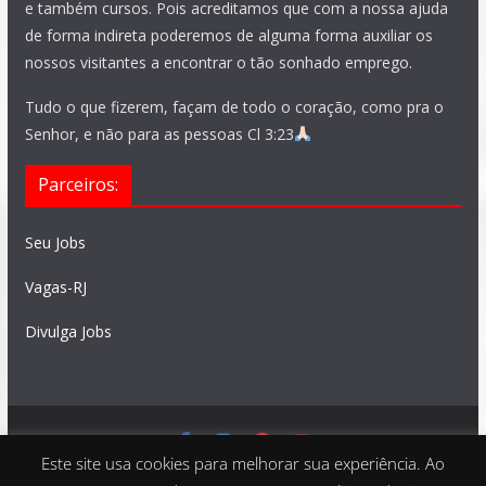
e também cursos. Pois acreditamos que com a nossa ajuda
de forma indireta poderemos de alguma forma auxiliar os
nossos visitantes a encontrar o tão sonhado emprego.
Tudo o que fizerem, façam de todo o coração, como pra o
Senhor, e não para as pessoas Cl 3:23
Parceiros:
Seu Jobs
Vagas-RJ
Divulga Jobs
Este site usa cookies para melhorar sua experiência. Ao
Feito com
São Paulo Vagas
. Copyright © 2026 todos os