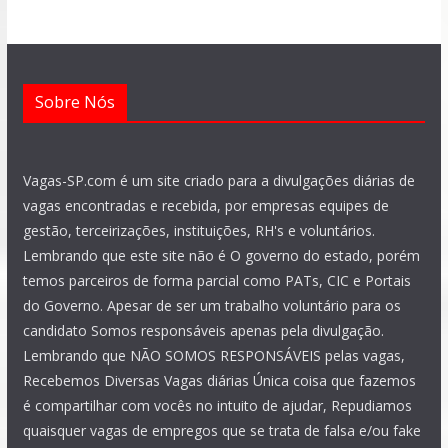
k
p
m
a
n
m
Sobre Nós
Vagas-SP.com é um site criado para a divulgações diárias de
vagas encontradas e recebida, por empresas equipes de
gestão, terceirizações, instituições, RH's e voluntários.
Lembrando que este site não é O governo do estado, porém
temos parceiros de forma parcial como PATs, CIC e Portais
do Governo. Apesar de ser um trabalho voluntário para os
candidato Somos responsáveis apenas pela divulgação.
Lembrando que NÃO SOMOS RESPONSÁVEIS pelas vagas,
Recebemos Diversas Vagas diárias Única coisa que fazemos
é compartilhar com vocês no intuito de ajudar, Repudiamos
quaisquer vagas de empregos que se trata de falsa e/ou fake