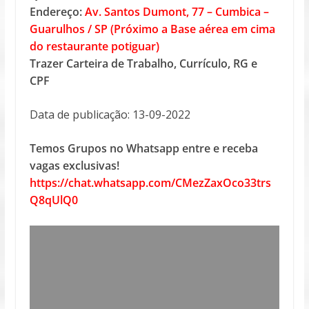
Endereço:
Av. Santos Dumont, 77 – Cumbica –
Guarulhos / SP (Próximo a Base aérea em cima
do restaurante potiguar)
Trazer Carteira de Trabalho, Currículo, RG e
CPF
Data de publicação: 13-09-2022
Temos Grupos no Whatsapp entre e receba
vagas exclusivas!
https://chat.whatsapp.com/CMezZaxOco33trs
Q8qUlQ0