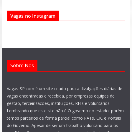
c
a
l
s
u
n
e
t
e
t
t
k
Vagas no Instagram
b
s
g
a
u
e
o
a
r
g
b
d
o
p
a
r
e
i
k
p
m
a
n
m
Sobre Nós
Vagas-SP.com é um site criado para a divulgações diárias de
vagas encontradas e recebida, por empresas equipes de
gestão, terceirizações, instituições, RH's e voluntários.
Lembrando que este site não é O governo do estado, porém
temos parceiros de forma parcial como PATs, CIC e Portais
do Governo. Apesar de ser um trabalho voluntário para os