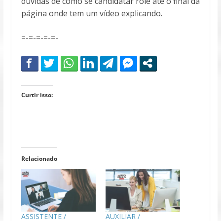
dúvidas de como se candidatar role até o final da
página onde tem um vídeo explicando.
=-=-=-=-=-
Curtir isso:
Relacionado
ASSISTENTE /
AUXILIAR /