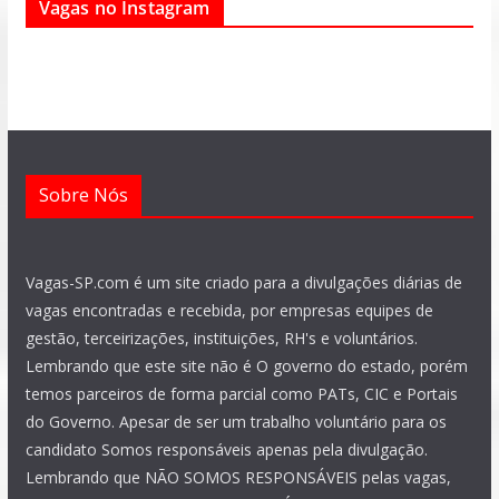
Vagas no Instagram
b
s
g
a
u
e
o
a
r
g
b
d
o
p
a
r
e
i
k
p
m
a
n
m
Sobre Nós
Vagas-SP.com é um site criado para a divulgações diárias de
vagas encontradas e recebida, por empresas equipes de
gestão, terceirizações, instituições, RH's e voluntários.
Lembrando que este site não é O governo do estado, porém
temos parceiros de forma parcial como PATs, CIC e Portais
do Governo. Apesar de ser um trabalho voluntário para os
candidato Somos responsáveis apenas pela divulgação.
Lembrando que NÃO SOMOS RESPONSÁVEIS pelas vagas,