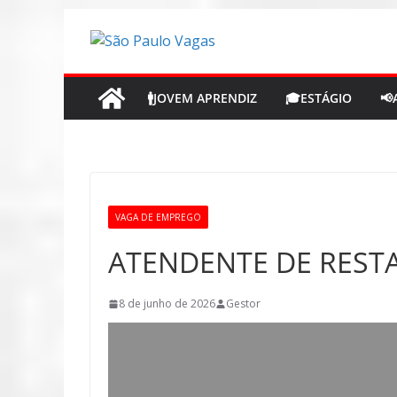
Pular
para
o
conteúdo
🚹JOVEM APRENDIZ
🎓ESTÁGIO
📢
VAGA DE EMPREGO
ATENDENTE DE REST
8 de junho de 2026
Gestor