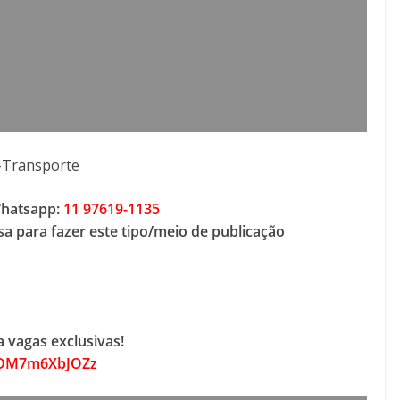
e-Transporte
Whatsapp:
11 97619-1135
a para fazer este tipo/meio de publicação
 vagas exclusivas!
70DM7m6XbJOZz