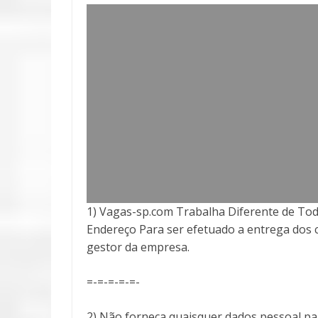
1) Vagas-sp.com Trabalha Diferente de Tod
Endereço Para ser efetuado a entrega
dos 
gestor da empresa.
=-=-=-=-=-
2) Não forneça quaisquer dados pessoal pa