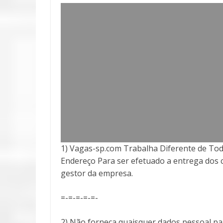
1) Vagas-sp.com Trabalha Diferente de Tod
Endereço Para ser efetuado a entrega
dos 
gestor da empresa.
=-=-=-=-=-
2) Não forneça quaisquer dados pessoal pa