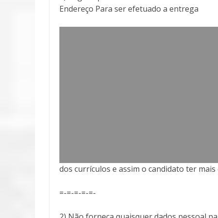
Endereço Para ser efetuado a entrega
dos currículos e assim o candidato ter mai
=-=-=-=-=-
2) Não forneça quaisquer dados pessoal pa