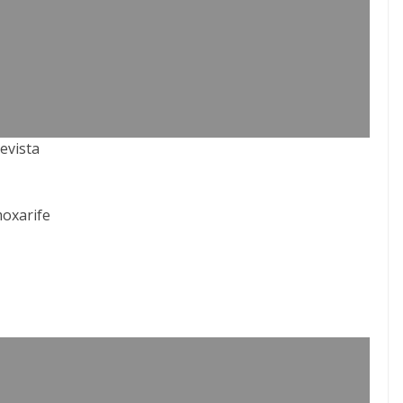
evista
moxarife