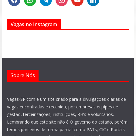
a
h
e
n
o
i
c
a
l
s
u
n
e
t
e
t
t
k
Vagas no Instagram
b
s
g
a
u
e
o
a
r
g
b
d
o
p
a
r
e
i
k
p
m
a
n
m
Sobre Nós
Vagas-SP.com é um site criado para a divulgações diárias de
vagas encontradas e recebida, por empresas equipes de
gestão, terceirizações, instituições, RH's e voluntários.
Lembrando que este site não é O governo do estado, porém
temos parceiros de forma parcial como PATs, CIC e Portais