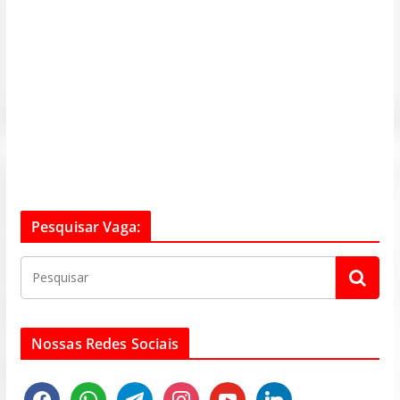
Pesquisar Vaga:
Nossas Redes Sociais
f
w
t
i
y
l