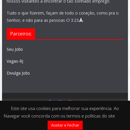
nossos visitantes a encontrar o tão sonhado emprego.
Tudo o que fizerem, façam de todo o coração, como pra o
Senhor, e não para as pessoas Cl 3:23
Parceiros:
Seu Jobs
Vagas-RJ
Divulga Jobs
Este site usa cookies para melhorar sua experiência. Ao
Feito com
São Paulo Vagas
. Copyright © 2026 todos os
Navegar você concorda com os termos e politicas do site
direitos reservados
Aceitar e Fechar