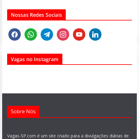
Nossas Redes Sociais
f
w
t
i
y
l
a
h
e
n
o
i
c
a
l
s
u
n
e
t
e
t
t
k
Vagas no Instagram
b
s
g
a
u
e
o
a
r
g
b
d
o
p
a
r
e
i
k
p
m
a
n
m
Sobre Nós
Vagas-SP.com é um site criado para a divulgações diárias de