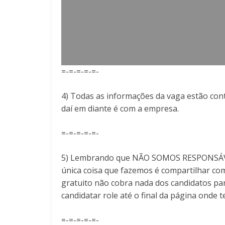
=-=-=-=-=-
4) Todas as informações da vaga estão cont
daí em diante é com a empresa.
=-=-=-=-=-
5) Lembrando que NÃO SOMOS RESPONSÁVEI
única coisa que fazemos é compartilhar com
gratuito não cobra nada dos candidatos par
candidatar role até o final da página onde 
=-=-=-=-=-