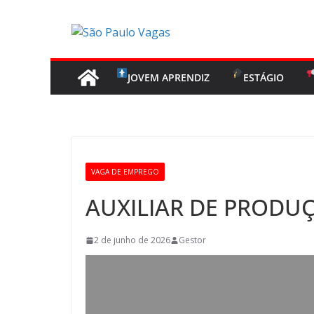
Pular
para
o
conteúdo
JOVEM APRENDIZ
ESTÁGIO
VAGA DE EMPREGO
AUXILIAR DE PRODU
2 de junho de 2026
Gestor