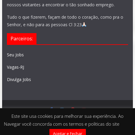
nossos visitantes a encontrar o tão sonhado emprego.
Tudo o que fizerem, façam de todo o coração, como pra o
Senhor, e não para as pessoas Cl 3:23
Parceiros:
Seu Jobs
Vagas-RJ
Divulga Jobs
Este site usa cookies para melhorar sua experiência. Ao
Feito com
São Paulo Vagas
. Copyright © 2026 todos os
Navegar você concorda com os termos e politicas do site
direitos reservados
Aceitar e Fechar