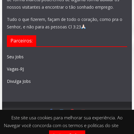
nossos visitantes a encontrar o tão sonhado emprego.
Tudo o que fizerem, façam de todo o coração, como pra o
Senhor, e não para as pessoas Cl 3:23
Parceiros:
Seu Jobs
Vagas-RJ
Divulga Jobs
Este site usa cookies para melhorar sua experiência. Ao
Feito com
São Paulo Vagas
. Copyright © 2026 todos os
Navegar você concorda com os termos e politicas do site
direitos reservados