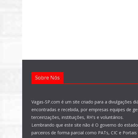
Sobre Nós
Vagas-SP.com é um site criado para a divulgações di
encontradas e recebida, por empresas equipes de ge
terceirizações, instituições, RH's e voluntários.
Lembrando que este site não é O governo do estad
parceiros de forma parcial como PATs, CIC e Portais