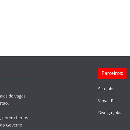
Parceiros:
Seu Jobs
árias de vagas
Vagas-RJ
stão,
Divulga Jobs
o, porém temos
 do Governo.