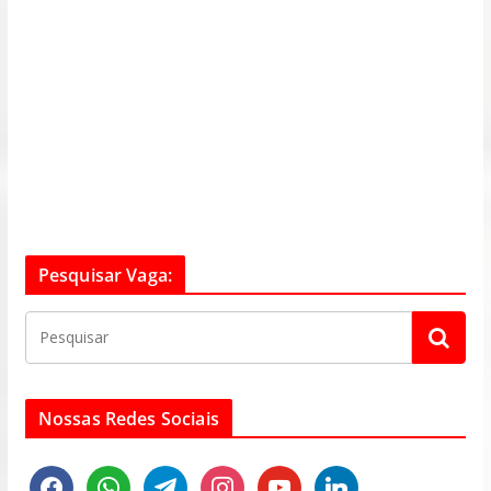
Pesquisar Vaga:
Nossas Redes Sociais
f
w
t
i
y
l