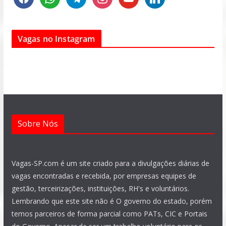
a
h
e
n
o
i
c
a
l
s
u
n
e
t
e
t
t
k
Vagas no Instagram
b
s
g
a
u
e
o
a
r
g
b
d
o
p
a
r
e
i
k
p
m
a
n
m
Sobre Nós
Vagas-SP.com é um site criado para a divulgações diárias de
vagas encontradas e recebida, por empresas equipes de
gestão, terceirizações, instituições, RH's e voluntários.
Lembrando que este site não é O governo do estado, porém
temos parceiros de forma parcial como PATs, CIC e Portais