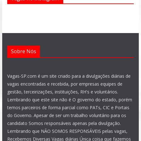
b
s
g
a
u
e
o
a
r
g
b
d
o
p
a
r
e
i
k
p
m
a
n
m
Sobre Nós
Vagas-SP.com é um site criado para a divulgações diárias de
vagas encontradas e recebida, por empresas equipes de
gestão, terceirizações, instituições, RH's e voluntários.
Lembrando que este site não é O governo do estado, porém
temos parceiros de forma parcial como PATs, CIC e Portais
do Governo. Apesar de ser um trabalho voluntário para os
candidato Somos responsáveis apenas pela divulgação.
Lembrando que NÃO SOMOS RESPONSÁVEIS pelas vagas,
Recebemos Diversas Vagas diárias Única coisa que fazemos