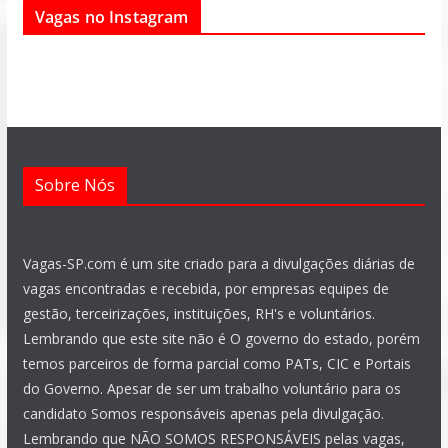
e
t
e
t
t
k
Vagas no Instagram
b
s
g
a
u
e
o
a
r
g
b
d
o
p
a
r
e
i
k
p
m
a
n
m
Sobre Nós
Vagas-SP.com é um site criado para a divulgações diárias de
vagas encontradas e recebida, por empresas equipes de
gestão, terceirizações, instituições, RH's e voluntários.
Lembrando que este site não é O governo do estado, porém
temos parceiros de forma parcial como PATs, CIC e Portais
do Governo. Apesar de ser um trabalho voluntário para os
candidato Somos responsáveis apenas pela divulgação.
Lembrando que NÃO SOMOS RESPONSÁVEIS pelas vagas,