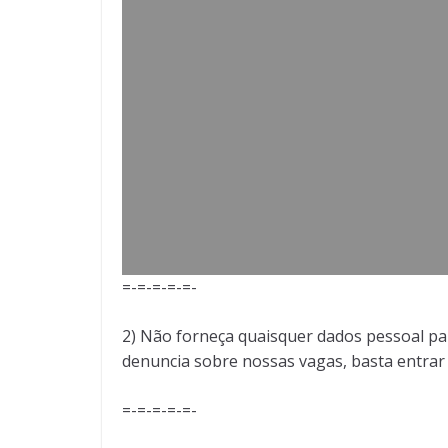
=-=-=-=-=-
2) Não forneça quaisquer dados pessoal pa
denuncia sobre nossas vagas, basta entra
=-=-=-=-=-