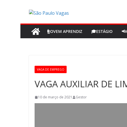
Pular
para
o
conteúdo
🚹JOVEM APRENDIZ
🎓ESTÁGIO
📢
VAGA DE EMPREGO
VAGA AUXILIAR DE L
10 de março de 2021
Gestor