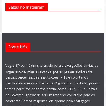
e
t
e
t
t
k
Vagas no Instagram
b
s
g
a
u
e
o
a
r
g
b
d
o
p
a
r
e
i
k
p
m
a
n
m
Sobre Nós
Vagas-SP.com é um site criado para a divulgações diárias de
vagas encontradas e recebida, por empresas equipes de
gestão, terceirizações, instituições, RH's e voluntários.
Lembrando que este site não é O governo do estado, porém
temos parceiros de forma parcial como PATs, CIC e Portais
do Governo. Apesar de ser um trabalho voluntário para os
candidato Somos responsáveis apenas pela divulgação.