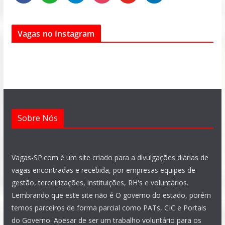
a
h
e
n
o
i
c
a
l
s
u
n
e
t
e
t
t
k
Vagas no Instagram
b
s
g
a
u
e
o
a
r
g
b
d
o
p
a
r
e
i
k
p
m
a
n
m
Sobre Nós
Vagas-SP.com é um site criado para a divulgações diárias de
vagas encontradas e recebida, por empresas equipes de
gestão, terceirizações, instituições, RH's e voluntários.
Lembrando que este site não é O governo do estado, porém
temos parceiros de forma parcial como PATs, CIC e Portais
do Governo. Apesar de ser um trabalho voluntário para os