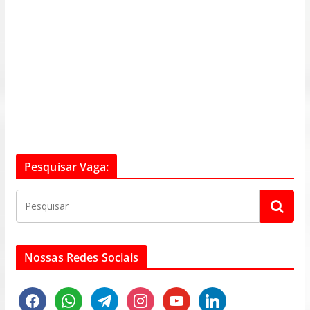
Pesquisar Vaga:
Nossas Redes Sociais
f
w
t
i
y
l