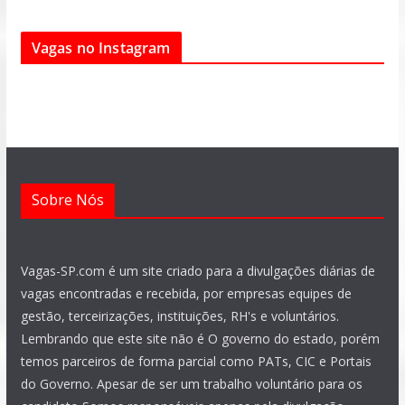
c
a
l
s
u
n
e
t
e
t
t
k
Vagas no Instagram
b
s
g
a
u
e
o
a
r
g
b
d
o
p
a
r
e
i
k
p
m
a
n
m
Sobre Nós
Vagas-SP.com é um site criado para a divulgações diárias de
vagas encontradas e recebida, por empresas equipes de
gestão, terceirizações, instituições, RH's e voluntários.
Lembrando que este site não é O governo do estado, porém
temos parceiros de forma parcial como PATs, CIC e Portais
do Governo. Apesar de ser um trabalho voluntário para os