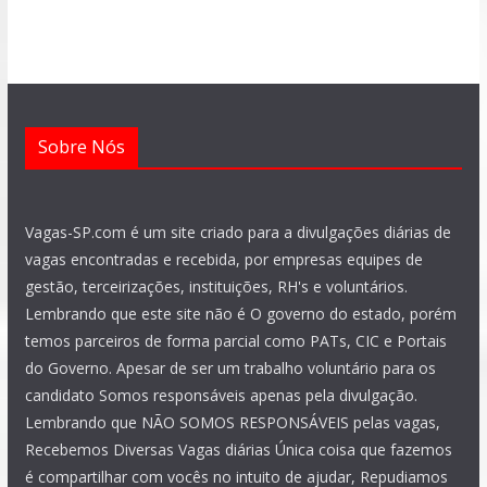
o
p
a
r
e
i
k
p
m
a
n
m
Sobre Nós
Vagas-SP.com é um site criado para a divulgações diárias de
vagas encontradas e recebida, por empresas equipes de
gestão, terceirizações, instituições, RH's e voluntários.
Lembrando que este site não é O governo do estado, porém
temos parceiros de forma parcial como PATs, CIC e Portais
do Governo. Apesar de ser um trabalho voluntário para os
candidato Somos responsáveis apenas pela divulgação.
Lembrando que NÃO SOMOS RESPONSÁVEIS pelas vagas,
Recebemos Diversas Vagas diárias Única coisa que fazemos
é compartilhar com vocês no intuito de ajudar, Repudiamos