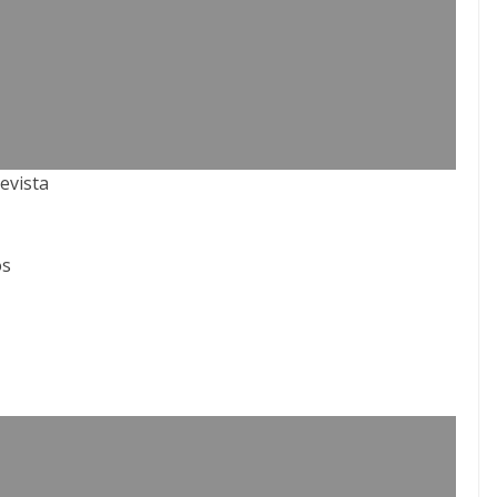
evista
os