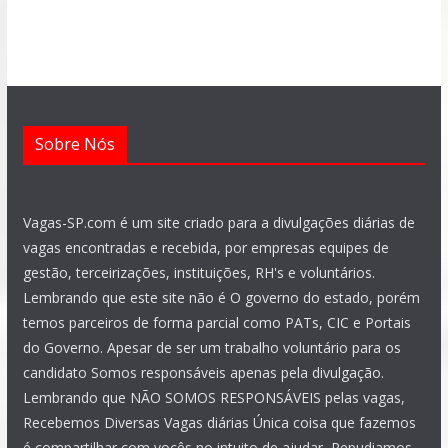
o
a
r
g
b
d
o
p
a
r
e
i
k
p
m
a
n
m
Sobre Nós
Vagas-SP.com é um site criado para a divulgações diárias de
vagas encontradas e recebida, por empresas equipes de
gestão, terceirizações, instituições, RH's e voluntários.
Lembrando que este site não é O governo do estado, porém
temos parceiros de forma parcial como PATs, CIC e Portais
do Governo. Apesar de ser um trabalho voluntário para os
candidato Somos responsáveis apenas pela divulgação.
Lembrando que NÃO SOMOS RESPONSÁVEIS pelas vagas,
Recebemos Diversas Vagas diárias Única coisa que fazemos
é compartilhar com vocês no intuito de ajudar, Repudiamos