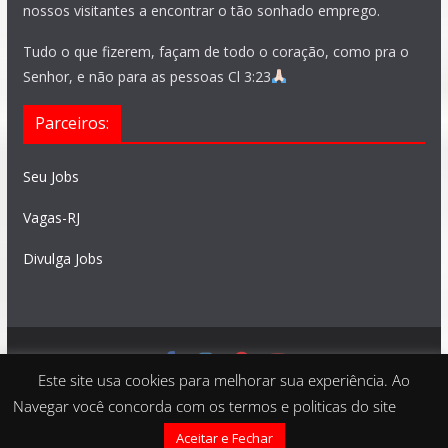
nossos visitantes a encontrar o tão sonhado emprego.
Tudo o que fizerem, façam de todo o coração, como pra o
Senhor, e não para as pessoas Cl 3:23
Parceiros:
Seu Jobs
Vagas-RJ
Divulga Jobs
Este site usa cookies para melhorar sua experiência. Ao
Feito com
São Paulo Vagas
. Copyright © 2026 todos os
Navegar você concorda com os termos e politicas do site
direitos reservados
Aceitar e Fechar