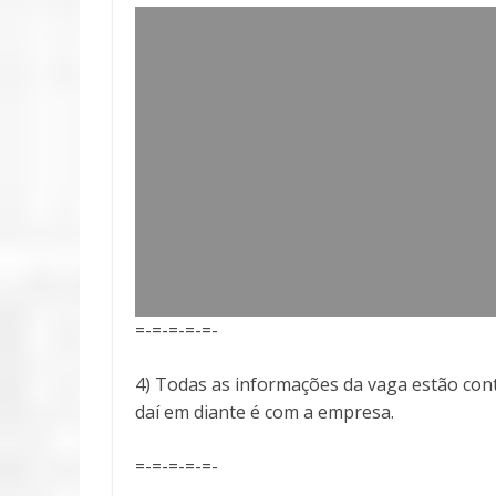
=-=-=-=-=-
4) Todas as informações da vaga estão cont
daí em diante é com a empresa.
=-=-=-=-=-