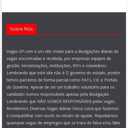
k
p
m
a
n
m
Sobre Nós
Vagas-SP.com é um site criado para a divulgações diárias de
vagas encontradas e recebida, por empresas equipes de
gestão, terceirizações, instituições, RH's e voluntários.
Lembrando que este site não é O governo do estado, porém
temos parceiros de forma parcial como PATs, CIC e Portais
do Governo. Apesar de ser um trabalho voluntário para os
candidato Somos responsáveis apenas pela divulgação.
Lembrando que NÃO SOMOS RESPONSÁVEIS pelas vagas,
Recebemos Diversas Vagas diárias Única coisa que fazemos
é compartilhar com vocês no intuito de ajudar, Repudiamos
quaisquer vagas de empregos que se trata de falsa e/ou fake