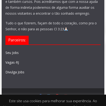
e também cursos. Pois acreditamos que com a nossa ajuda
de forma indireta poderemos de alguma forma auxiliar os
nossos visitantes a encontrar o tão sonhado emprego.
Tudo o que fizerem, façam de todo o coração, como pra o
Senhor, e não para as pessoas Cl 3:23
Parceiros:
Seu Jobs
Vagas-RJ
Divulga Jobs
Este site usa cookies para melhorar sua experiência. Ao
Feito com
São Paulo Vagas
. Copyright © 2026 todos os