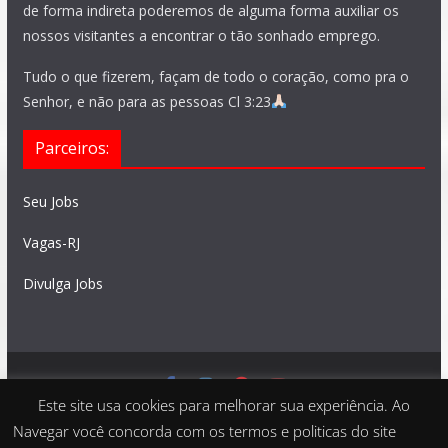
de forma indireta poderemos de alguma forma auxiliar os
nossos visitantes a encontrar o tão sonhado emprego.
Tudo o que fizerem, façam de todo o coração, como pra o
Senhor, e não para as pessoas Cl 3:23
Parceiros:
Seu Jobs
Vagas-RJ
Divulga Jobs
Este site usa cookies para melhorar sua experiência. Ao
Feito com
São Paulo Vagas
. Copyright © 2026 todos os
Navegar você concorda com os termos e politicas do site
direitos reservados