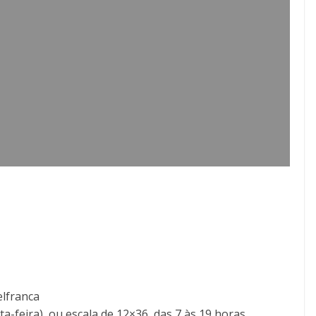
elfranca
a-feira), ou escala de 12×36, das 7 às 19 horas