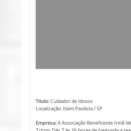
Titulo:
Cuidador de Idosos
Localização: Itaim Paulista / SP
Empresa:
A Associação Beneficente Irmã Id
Turno: Dás 7 às 16 horas de (segunda a sext