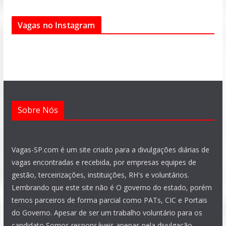
c
a
l
s
u
n
e
t
e
t
t
k
Vagas no Instagram
b
s
g
a
u
e
o
a
r
g
b
d
o
p
a
r
e
i
k
p
m
a
n
m
Sobre Nós
Vagas-SP.com é um site criado para a divulgações diárias de
vagas encontradas e recebida, por empresas equipes de
gestão, terceirizações, instituições, RH's e voluntários.
Lembrando que este site não é O governo do estado, porém
temos parceiros de forma parcial como PATs, CIC e Portais
do Governo. Apesar de ser um trabalho voluntário para os
candidato Somos responsáveis apenas pela divulgação.