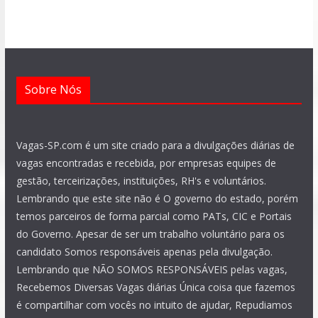
o
p
a
r
e
i
k
p
m
a
n
m
Sobre Nós
Vagas-SP.com é um site criado para a divulgações diárias de
vagas encontradas e recebida, por empresas equipes de
gestão, terceirizações, instituições, RH's e voluntários.
Lembrando que este site não é O governo do estado, porém
temos parceiros de forma parcial como PATs, CIC e Portais
do Governo. Apesar de ser um trabalho voluntário para os
candidato Somos responsáveis apenas pela divulgação.
Lembrando que NÃO SOMOS RESPONSÁVEIS pelas vagas,
Recebemos Diversas Vagas diárias Única coisa que fazemos
é compartilhar com vocês no intuito de ajudar, Repudiamos