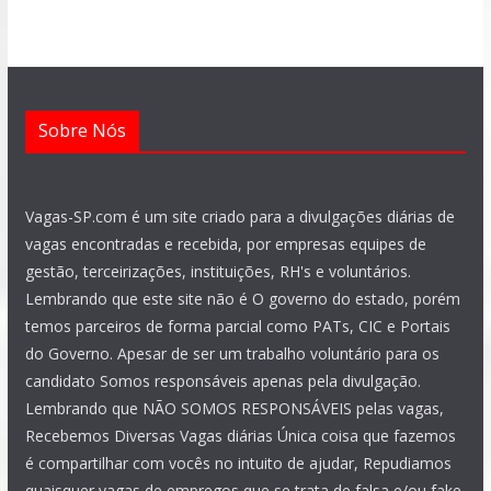
o
p
a
r
e
i
k
p
m
a
n
m
Sobre Nós
Vagas-SP.com é um site criado para a divulgações diárias de
vagas encontradas e recebida, por empresas equipes de
gestão, terceirizações, instituições, RH's e voluntários.
Lembrando que este site não é O governo do estado, porém
temos parceiros de forma parcial como PATs, CIC e Portais
do Governo. Apesar de ser um trabalho voluntário para os
candidato Somos responsáveis apenas pela divulgação.
Lembrando que NÃO SOMOS RESPONSÁVEIS pelas vagas,
Recebemos Diversas Vagas diárias Única coisa que fazemos
é compartilhar com vocês no intuito de ajudar, Repudiamos
quaisquer vagas de empregos que se trata de falsa e/ou fake