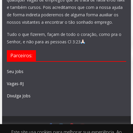
e também cursos. Pois acreditamos que com a nossa ajuda
de forma indireta poderemos de alguma forma auxiliar os
nossos visitantes a encontrar o tão sonhado emprego.
Tudo o que fizerem, façam de todo o coração, como pra o
Senhor, e não para as pessoas Cl 3:23
Parceiros:
Seu Jobs
Vagas-RJ
Divulga Jobs
Este site usa cookies para melhorar sua experiência. Ao
Feito com
São Paulo Vagas
. Copyright © 2026 todos os