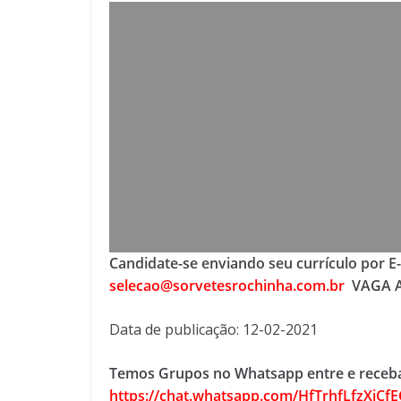
Candidate-se enviando seu currículo por E
selecao@sorvetesrochinha.com.br
VAGA A
Data de publicação: 12-02-2021
Temos Grupos no Whatsapp entre e receba
https://chat.whatsapp.com/HfTrhfLfzXjCfE