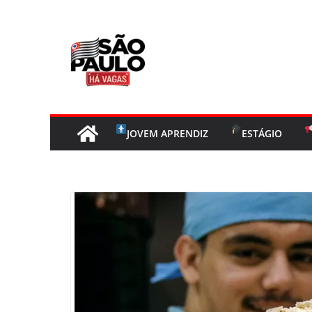
Pular
para
o
conteúdo
JOVEM APRENDIZ
ESTÁGIO