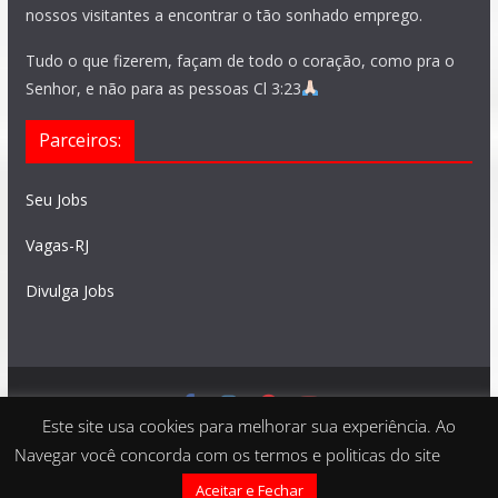
nossos visitantes a encontrar o tão sonhado emprego.
Tudo o que fizerem, façam de todo o coração, como pra o
Senhor, e não para as pessoas Cl 3:23
Parceiros:
Seu Jobs
Vagas-RJ
Divulga Jobs
Este site usa cookies para melhorar sua experiência. Ao
Feito com
São Paulo Vagas
. Copyright © 2026 todos os
Navegar você concorda com os termos e politicas do site
direitos reservados
Aceitar e Fechar