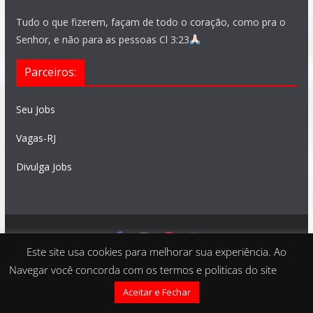
Tudo o que fizerem, façam de todo o coração, como pra o
Senhor, e não para as pessoas Cl 3:23
Parceiros:
Seu Jobs
Vagas-RJ
Divulga Jobs
Este site usa cookies para melhorar sua experiência. Ao
Feito com
São Paulo Vagas
. Copyright © 2026 todos os
Navegar você concorda com os termos e politicas do site
direitos reservados
Aceitar e Fechar