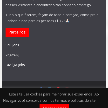
nossos visitantes a encontrar o tão sonhado emprego.
Tudo o que fizerem, façam de todo o coração, como pra o
Senhor, e não para as pessoas Cl 3:23
Parceiros:
Seu Jobs
Vagas-RJ
Divulga Jobs
Este site usa cookies para melhorar sua experiência. Ao
Feito com
São Paulo Vagas
. Copyright © 2026 todos os
Navegar você concorda com os termos e politicas do site
direitos reservados