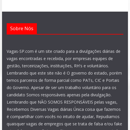
k
p
m
a
n
m
Sobre Nós
Vagas-SP.com é um site criado para a divulgações diárias de
vagas encontradas e recebida, por empresas equipes de
gestão, terceirizações, instituições, RH's e voluntários.
Lembrando que este site não é O governo do estado, porém
temos parceiros de forma parcial como PATs, CIC e Portais
do Governo. Apesar de ser um trabalho voluntário para os
candidato Somos responsáveis apenas pela divulgação.
Lembrando que NÃO SOMOS RESPONSÁVEIS pelas vagas,
Recebemos Diversas Vagas diárias Única coisa que fazemos
é compartilhar com vocês no intuito de ajudar, Repudiamos
quaisquer vagas de empregos que se trata de falsa e/ou fake