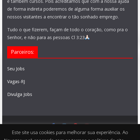
e também cursos. Pois acreditamos que com a nossa ajuda
de forma indireta poderemos de alguma forma auxiliar os
nossos visitantes a encontrar o tão sonhado emprego.
Tudo o que fizerem, façam de todo o coração, como pra o
Senhor, e não para as pessoas Cl 3:23
Parceiros:
Seu Jobs
Vagas-RJ
Divulga Jobs
Este site usa cookies para melhorar sua experiência. Ao
Feito com
São Paulo Vagas
. Copyright © 2026 todos os