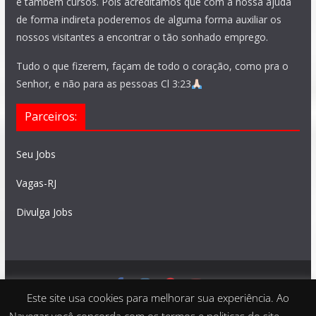
e também cursos. Pois acreditamos que com a nossa ajuda
de forma indireta poderemos de alguma forma auxiliar os
nossos visitantes a encontrar o tão sonhado emprego.
Tudo o que fizerem, façam de todo o coração, como pra o
Senhor, e não para as pessoas Cl 3:23
Parceiros:
Seu Jobs
Vagas-RJ
Divulga Jobs
Este site usa cookies para melhorar sua experiência. Ao
Feito com
São Paulo Vagas
. Copyright © 2026 todos os