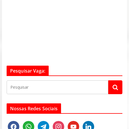
Pesquisar Vaga:
Nossas Redes Sociais
f
w
t
i
y
l