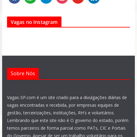
a
h
e
n
o
i
c
a
l
s
u
n
e
t
e
t
t
k
Vagas no Instagram
b
s
g
a
u
e
o
a
r
g
b
d
o
p
a
r
e
i
k
p
m
a
n
m
Sobre Nós
Vagas-SP.com é um site criado para a divulgações diárias de
vagas encontradas e recebida, por empresas equipes de
gestão, terceirizações, instituições, RH's e voluntários.
Lembrando que este site não é O governo do estado, porém
temos parceiros de forma parcial como PATs, CIC e Portais
do Governo. Apesar de ser um trabalho voluntário para os