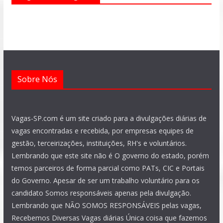
o
a
r
g
b
d
o
p
a
r
e
i
k
p
m
a
n
m
Sobre Nós
Vagas-SP.com é um site criado para a divulgações diárias de
vagas encontradas e recebida, por empresas equipes de
gestão, terceirizações, instituições, RH's e voluntários.
Lembrando que este site não é O governo do estado, porém
temos parceiros de forma parcial como PATs, CIC e Portais
do Governo. Apesar de ser um trabalho voluntário para os
candidato Somos responsáveis apenas pela divulgação.
Lembrando que NÃO SOMOS RESPONSÁVEIS pelas vagas,
Recebemos Diversas Vagas diárias Única coisa que fazemos