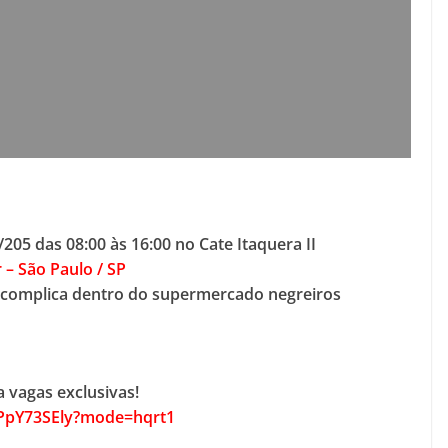
05 das 08:00 às 16:00 no Cate Itaquera II
 – São Paulo / SP
scomplica dentro do supermercado negreiros
 vagas exclusivas!
5PpY73SEly?mode=hqrt1