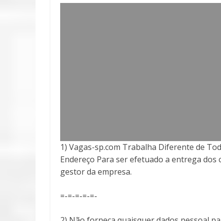
1) Vagas-sp.com Trabalha Diferente de Tod
Endereço Para ser efetuado a entrega
dos 
gestor da empresa.
=-=-=-=-=-
2) Não forneça quaisquer dados pessoal pa