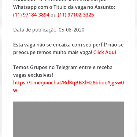
Whatsapp com o Titulo da vaga no Assunto:
(11) 97184-3894
ou
(11) 97102-3325
Data de publicação: 05-08-2020
Esta vaga não se encaixa com seu perfil? não se
preocupe temos muito mais vaga!
Click Aqui
Temos Grupos no Telegram entre e receba
vagas exclusivas!
https://t.me/joinchat/RdKqBBXlH28bbooYjgSw0
w