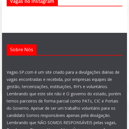
Vagas no Instagram
b
s
g
a
u
e
o
a
r
g
b
d
o
p
a
r
e
i
k
p
m
a
n
m
Sobre Nós
Vagas-SP.com é um site criado para a divulgações diárias de
vagas encontradas e recebida, por empresas equipes de
gestão, terceirizações, instituições, RH's e voluntários.
Lembrando que este site não é O governo do estado, porém
temos parceiros de forma parcial como PATs, CIC e Portais
do Governo. Apesar de ser um trabalho voluntário para os
candidato Somos responsáveis apenas pela divulgação.
Lembrando que NÃO SOMOS RESPONSÁVEIS pelas vagas,